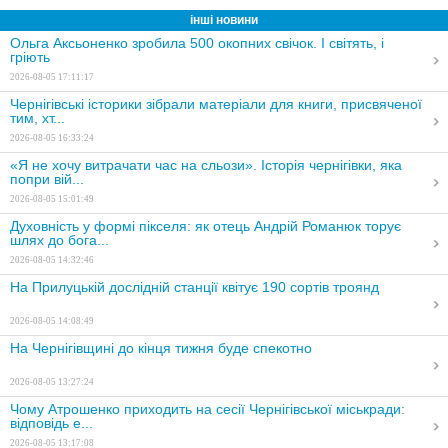
інші новини
Ольга Аксьоненко зробила 500 окопних свічок. І світять, і
гріють
2026-08-05 17:11:17
Чернігівські історики зібрали матеріали для книги, присвяченої
тим, хт...
2026-08-05 16:33:24
«Я не хочу витрачати час на сльози». Історія чернігівки, яка
попри вій...
2026-08-05 15:01:49
Духовність у формі пікселя: як отець Андрій Романюк торує
шлях до бога...
2026-08-05 14:32:46
На Прилуцькій дослідній станції квітує 190 сортів троянд
2026-08-05 14:08:49
На Чернігівщині до кінця тижня буде спекотно
2026-08-05 13:27:24
Чому Атрошенко приходить на сесії Чернігівської міськради:
відповідь е...
2026-08-05 13:17:08