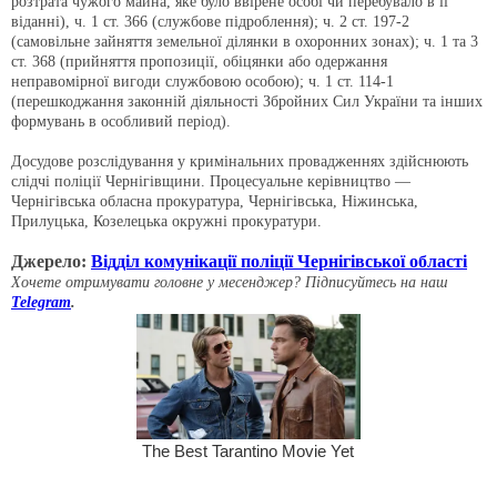
розтрата чужого майна, яке було ввірене особі чи перебувало в її
віданні), ч. 1 ст. 366 (службове підроблення); ч. 2 ст. 197-2
(самовільне зайняття земельної ділянки в охоронних зонах); ч. 1 та 3
ст. 368 (прийняття пропозиції, обіцянки або одержання
неправомірної вигоди службовою особою); ч. 1 ст. 114-1
(перешкоджання законній діяльності Збройних Сил України та інших
формувань в особливий період).
Досудове розслідування у кримінальних провадженнях здійснюють
слідчі поліції Чернігівщини. Процесуальне керівництво —
Чернігівська обласна прокуратура, Чернігівська, Ніжинська,
Прилуцька, Козелецька окружні прокуратури.
Джерело:
Відділ комунікації поліції Чернігівської області
Хочете отримувати головне у месенджер? Підписуйтесь на наш
Telegram
.