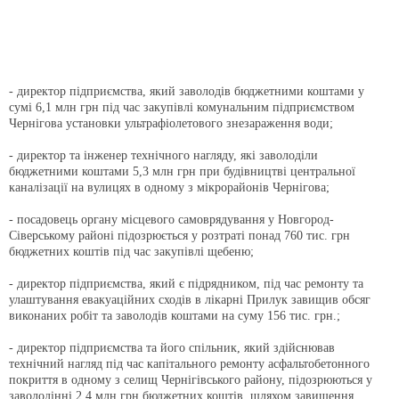
- директор підприємства, який заволодів бюджетними коштами у
сумі 6,1 млн грн під час закупівлі комунальним підприємством
Чернігова установки ультрафіолетового знезараження води;
- директор та інженер технічного нагляду, які заволоділи
бюджетними коштами 5,3 млн грн при будівництві центральної
каналізації на вулицях в одному з мікрорайонів Чернігова;
- посадовець органу місцевого самоврядування у Новгород-
Сіверському районі підозрюється у розтраті понад 760 тис. грн
бюджетних коштів під час закупівлі щебеню;
- директор підприємства, який є підрядником, під час ремонту та
улаштування евакуаційних сходів в лікарні Прилук завищив обсяг
виконаних робіт та заволодів коштами на суму 156 тис. грн.;
- директор підприємства та його спільник, який здійснював
технічний нагляд під час капітального ремонту асфальтобетонного
покриття в одному з селищ Чернігівського району, підозрюються у
заволодінні 2,4 млн грн бюджетних коштів, шляхом завищення