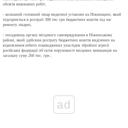
обсягів виконаних робіт;
- колишній головний лікар медичної установи на Ніжинщині, який
підозрюється в розтраті 300 тис грн бюджетних коштів під час
ремонту лікарні;
- посадовець органу місцевого самоврядування в Ніжинському
районі, який здійснив розтрату бюджетних коштів виділених на
відновлення нібито пошкоджених унаслідок збройної агресії
російської федерації об’єктів нерухомості місцевих мешканців на
загальну суму 260 тис. грн.;
ad