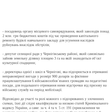
- посадовець органу місцевого самоврядування, який заволодів понад
2 млн. грн бюджетних коштів під час проведення капітального
ремонту будівлі навчального закладу для усунення наслідків
руйнувань внаслідок обстрілів;
- депутат селищної ради у Чернігівському районі, який самовільно
зайняв земельну ділянку площею 3 га на якій знаходиться об’єкт
культурної спадщини;
- директорка однієї з шкіл в Чернігові, яка підозрюється в отриманні
неправомірної вигоди у розмірі 900 доларів за фіктивне
працевлаштування 6 військовозобов’язаних громадян на педагогічні
посади, для подальшого отримання ними відстрочки від призову на
військову службу на період мобілізації.
Відповідно до участі та ролі кожного з підозрюваних у злочинних
схемах, їхні дії слідчі кваліфікували за низкою статей Кримінального
кодексу України, а саме: за ч. 4 та ч. 5 ст. 191 (привласнення чи