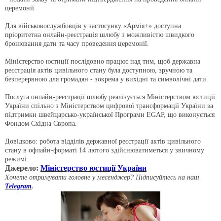
церемонії.
Для військовослужбовців у застосунку «Армія+» доступна
пріоритетна онлайн-реєстрація шлюбу з можливістю швидкого
бронювання дати та часу проведення церемонії.
Міністерство юстиції послідовно працює над тим, щоб державна
реєстрація актів цивільного стану була доступною, зручною та
безперервною для громадян - зокрема у вихідні та символічні дати.
Послуга онлайн-реєстрації шлюбу реалізується Міністерством юстиції
України спільно з Міністерством цифрової трансформації України за
підтримки швейцарсько-української Програми EGAP, що виконується
Фондом Східна Європа.
Довідково: робота відділів державної реєстрації актів цивільного
стану в офлайн-форматі 14 лютого здійснюватиметься у звичному
режимі.
Джерело:
Міністерство юстиції України
Хочете отримувати головне у месенджер? Підписуйтесь на наш
Telegram
.