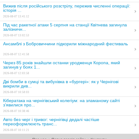
Вижив після російського розстрілу, пережив численні операції:
історія ...
2026-08-07 13:41:12
Під час ракетної атаки 5 серпня на станції Квітнева загинула
залізничн...
2026-08-07 13:02:53
Ансамблі з Бобровиччини підкорили міжнародний фестиваль
2026-08-07 12:41:58
Через 85 років знайшли останки уродженця Коропа, який
загинув у боях 1...
2026-08-07 12:03:58
Дві бомби в сумці та вибухівка в «бургері»: як у Чернігові
викрили див...
2026-08-07 10:58:03
Кібератака на чернігівський колегіум: на зламаному сайті
з’явилися про...
2026-08-07 10:38:46
Авто без черг і тривог: чернігівці дедалі частіше
переоформлюють транс...
2026-08-07 10:11:21
Як відбувається обов’язкова евакуація на прикордонні