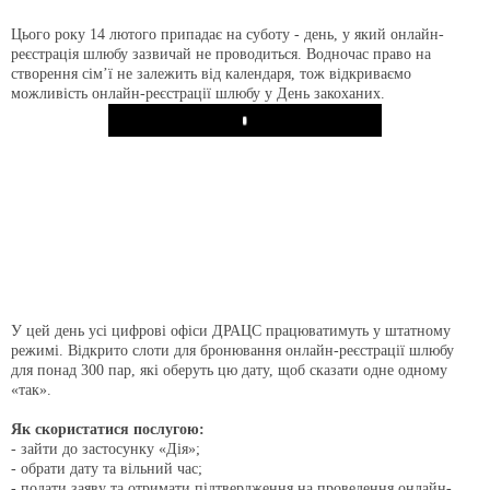
Цього року 14 лютого припадає на суботу - день, у який онлайн-
реєстрація шлюбу зазвичай не проводиться. Водночас право на
створення сім’ї не залежить від календаря, тож відкриваємо
можливість онлайн-реєстрації шлюбу у День закоханих.
Play
У цей день усі цифрові офіси ДРАЦС працюватимуть у штатному
режимі. Відкрито слоти для бронювання онлайн-реєстрації шлюбу
для понад 300 пар, які оберуть цю дату, щоб сказати одне одному
«так».
Як скористатися послугою:
- зайти до застосунку «Дія»;
- обрати дату та вільний час;
- подати заяву та отримати підтвердження на проведення онлайн-