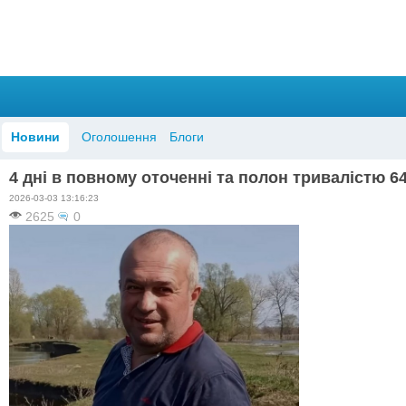
Новини
Оголошення
Блоги
4 дні в повному оточенні та полон тривалістю 6
2026-03-03 13:16:23
2625
0