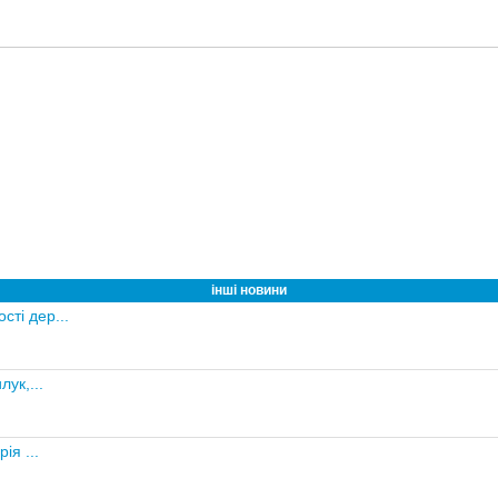
інші новини
сті дер...
ук,...
ія ...