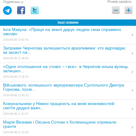
Розмір шрифта:
Поділитись у:
інші новини
Інга Макуха: «Праця на землі дарує людям смак справжніх
овочів»
2026-08-08 13:02:16
Заправки Чернігова залишаються вразливими: хто відповідає
за захист па...
2026-08-08 12:48:04
«Одне оголошення на стовпі – і все»: в Чернігові кілька вулиць
залишил...
2026-08-08 12:28:29
Військового, колишнього звукорежисера Суспільного Дмитра
Горнова, посм...
2026-08-08 12:09:33
Комунальники у Ніжині працюють на межі можливостей:
сміття дедалі важч...
2026-08-08 11:35:07
Марія Везовик і Оксана Сотник з Холминщини отримали
гранти
2026-08-08 11:10:39