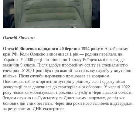
Олексій Зінченко
Олексій Зінченко народився 20 березня 1994 року
в Алтайському
краї РФ. Коли Олексію виповнився 1 рік — родина переїхала до
України. У 2000 році він пішов до 1 класу Роїщенської школи, де
закінчив 9 класів. Після здобув професійну освіту за спеціальністю
електрик. У 2021 році був призваний на строкову службу у внутрішні
війська. Після служби переважно працюваав за кордоном.
Повномасштабне вторгнення зустрів у рідному селі і одразу після
деокупації села долучився до територіальної оборони. У червні 2022
року чоловіка мобілізували, проходив службу в Чернігівській області.
Згодом служив на Сумському та Донецькому напрямку, де під час
бойових дій зник безвісти. Через два роки його загибель підтвердили
за результатами ДНК-експертизи.