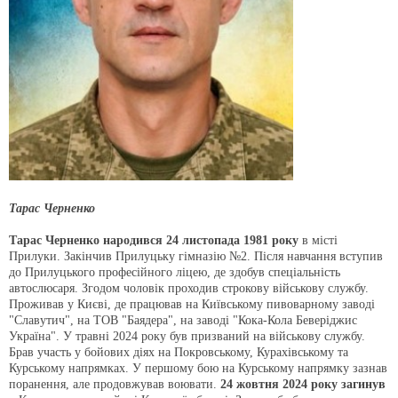
Тарас Черненко
Тарас Черненко народився 24 листопада 1981 року
в місті
Прилуки. Закінчив Прилуцьку гімназію №2. Після навчання вступив
до Прилуцького професійного ліцею, де здобув спеціальність
автослюсаря. Згодом чоловік проходив строкову військову службу.
Проживав у Києві, де працював на Київському пивоварному заводі
"Славутич", на ТОВ "Баядера", на заводі "Кока-Кола Беверіджис
Україна". У травні 2024 року був призваний на військову службу.
Брав участь у бойових діях на Покровському, Курахівському та
Курському напрямках. У першому бою на Курському напрямку зазнав
поранення, але продовжував воювати.
24 жовтня 2024 року загинув