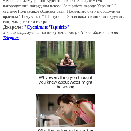
у Кореневському районі Курської області. За службу був
нагороджений нагрудним наком "За вірність народу України" І
ступеня Полтавської обласної ради. Посмертно був нагороджений
орденом "За мужність" ІІІ ступеня. У чоловіка залишилися дружина,
син, мама, тато та сестра.
Джерело:
"Суспільне Чернігів"
Хочете отримувати головне у месенджер? Підписуйтесь на наш
Telegram
.