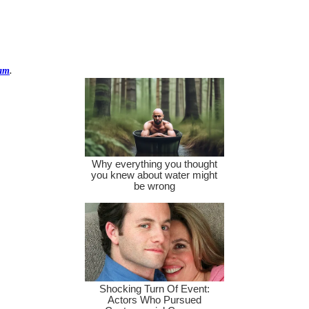
ram
.