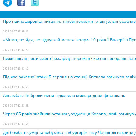
Про найпоширеніші питання, типові помилки та актуальні особливо
2026-08-07 15:09:23
«Мамо, не йди, не відпускай мене»: історія 10-річної Валерії з Прил
2026-08-07 14:32:27
Вижив після російського розстрілу, пережив численні операції: істор
2026-08-07 13:41:12
Під час ракетної атаки 5 серпня на станції Квітнева загинула залізн
2026-08-07 13:02:53
Ансамблі з Бобровиччини підкорили міжнародний фестиваль
2026-08-07 12:41:58
Через 85 років знайшли останки уродженця Коропа, який загинув у
2026-08-07 12:03:58
Дві бомби в сумці та вибухівка в «бургері»: як у Чернігові викрили д