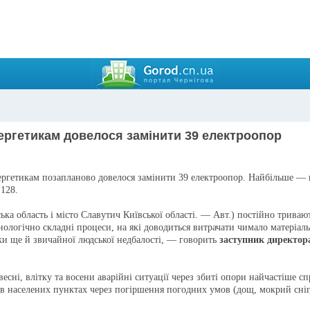
нерге­тикам довелося замінити 39 електроопор
нерге­тикам позапланово довелося замінити 39 електроопор. Найбільше — 
 128.
ка область і місто Славутич Київської об­ласті. — Авт.) постійно тривают
ологічно складні процеси, на які до­водиться витрачати чимало матеріаль
дки ще й звичайної людської недбалості, — говорить
заступник ди­ректор
есні, влітку та восени аварійні ситуації через збиті опори найчастіше 
 в населених пунктах через по­гіршення погодних умов (дощ, мокрий сні