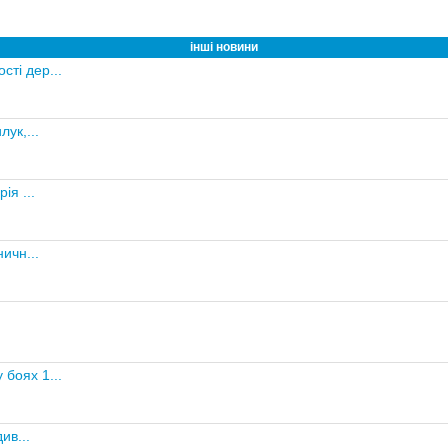
інші новини
сті дер...
ук,...
ія ...
ичн...
 боях 1...
ив...