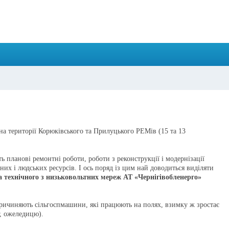
на території Корюківського та Прилуцького РЕМів (15 та 13
ь планові ремонтні роботи, роботи з реконструкції і модернізації
них і людських ресурсів. І ось поряд із цим най доводиться виділяти
а технічного з низьковольтних мереж АТ «Чернігівобленерго»
спричиня­ють сільгоспмашини, які працюють на полях, взимку ж зростає
г, ожеледицю).