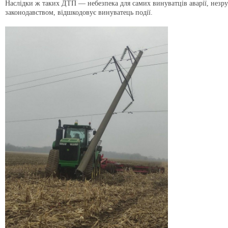
Наслідки ж таких ДТП — небезпека для самих винуватців аварії, незручн
законодавством, відшкодовує винуватець події.