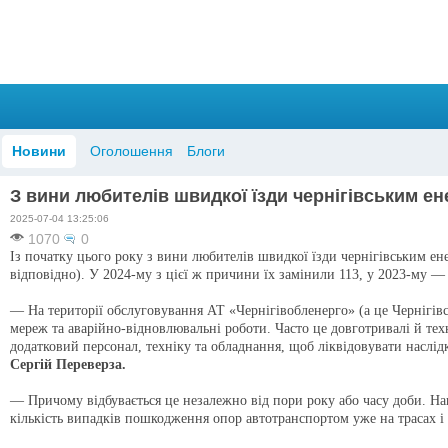
Новини
Оголошення
Блоги
З вини люби­телів швидкої їзди чернігівським е
2025-07-04 13:25:06
1070
0
Із початку цього року з вини люби­телів швидкої їзди чернігівським е
відповідно). У 2024-му з цієї ж причини їх замінили 113, у 2023-му —
— На території обслуговування АТ «Чернігівобленерго» (а це Чернігівсь
мереж та аварійно-відновлювальні роботи. Часто це довготривалі й техн
додатковий персо­нал, техніку та обладнання, щоб ліквідо­вувати наслі
Сергій Переверза.
— Причому відбувається це незалежно від пори року або часу доби. Нав
кількість випадків пошкодження опор автотранспортом уже на трасах і